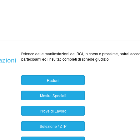
l'elenco delle manifestazioni del BCI, in corso o prossime, potrai acced
azioni
partecipanti ed i risultati completi di schede giudizio
Raduni
Mostre Speciali
Prove di Lavoro
Selezione / ZTP