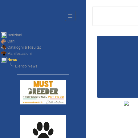
Iscrizioni
Cani
Cataloghi & Risultati
Manifestazioni
News
Elenco News