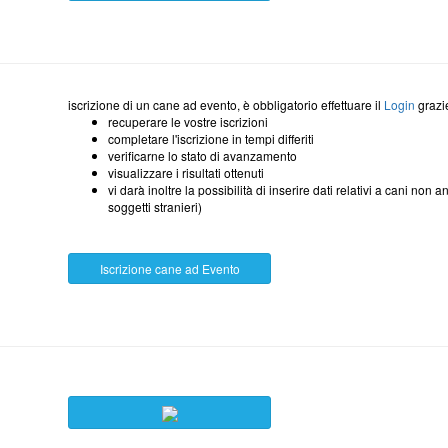
iscrizione di un cane ad evento, è obbligatorio effettuare il
Login
grazi
recuperare le vostre iscrizioni
completare l'iscrizione in tempi differiti
verificarne lo stato di avanzamento
visualizzare i risultati ottenuti
vi darà inoltre la possibilità di inserire dati relativi a cani no
soggetti stranieri)
Iscrizione cane ad Evento