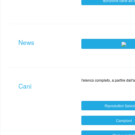
Iscrizione cane ad 
News
l'elenco completo, a partire dall
Cani
Riproduttori Selez
Campioni