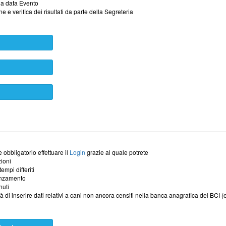
la data Evento
e e verifica dei risultati da parte della Segreteria
 obbligatorio effettuare il
Login
grazie al quale potrete
zioni
empi differiti
vanzamento
nuti
ità di inserire dati relativi a cani non ancora censiti nella banca anagrafica del BCI (