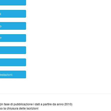
i
ro
TP
estazioni
ti (in fase di pubblicazione i dati a partire da anno 2010)
po la chiusura delle iscrizioni