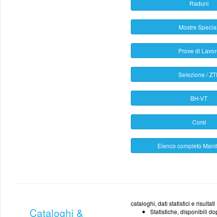
Raduni
Mostre Special
Prove di Lavo
Selezione / Z
BH-VT
Corsi
Elenco completo Manif
cataloghi, dati statistici e risulta
Cataloghi &
Statistiche, disponibili do